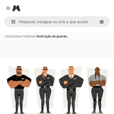
Magnific
Close menu
Pesqui
Início
/
stock
/
Vetores
/
Ilustração de guarda…