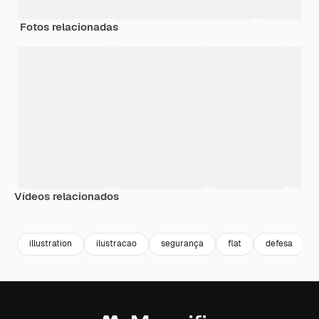
Fotos relacionadas
Vídeos relacionados
Premium
Premium
Premium
Premium
illustration
ilustracao
segurança
flat
defesa