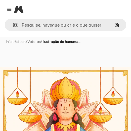
Magnific
Close menu
Pesqui
Início
/
stock
/
Vetores
/
Ilustração de hanuma…