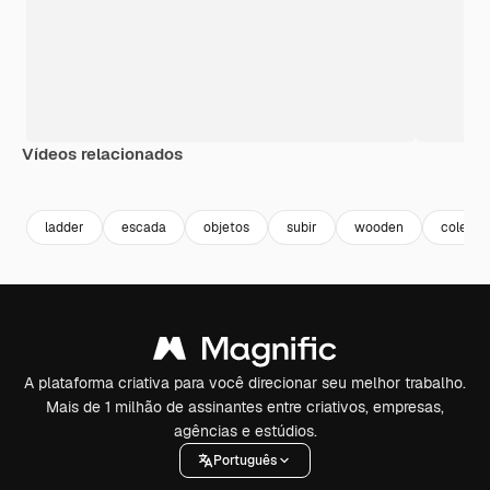
Vídeos relacionados
Premium
Premium
Premium
Premium
ladder
escada
objetos
subir
wooden
colecao
A plataforma criativa para você direcionar seu melhor trabalho.
Mais de 1 milhão de assinantes entre criativos, empresas,
agências e estúdios.
Português