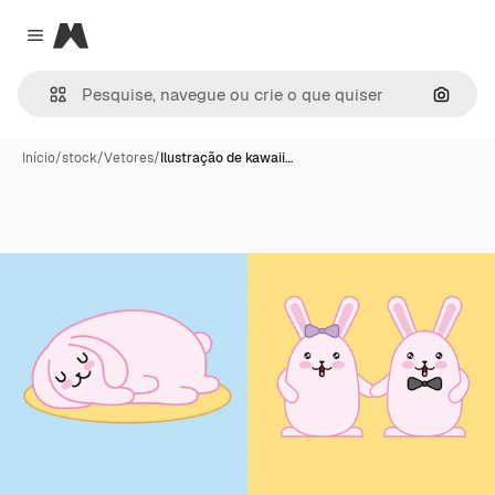
Magnific
Close menu
Pesqui
Início
/
stock
/
Vetores
/
Ilustração de kawaii…