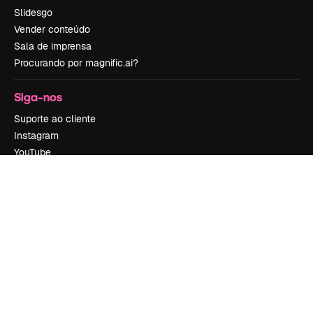
Slidesgo
Vender conteúdo
Sala de imprensa
Procurando por magnific.ai?
Siga-nos
Suporte ao cliente
Instagram
YouTube
LinkedIn
TikTok
Discord
X
Reddit
Copyright © 2010-
2026
Freepik Company S.L.U.
Todos os direitos
reservados
.