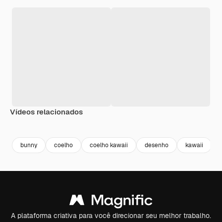
Vídeos relacionados
Premium
Premium
Premium
Premium
Gerado por 
bunny
coelho
coelho kawaii
desenho
kawaii
A plataforma criativa para você direcionar seu melhor trabalho.