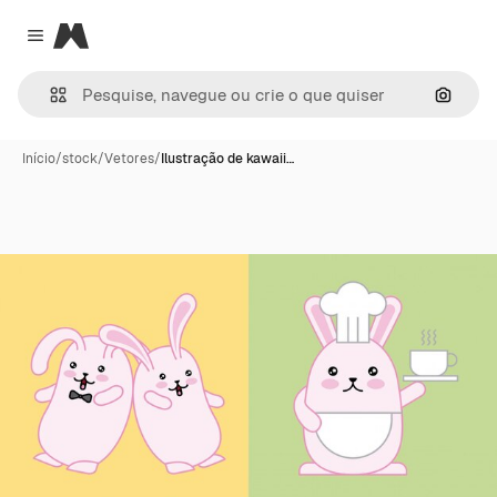
Magnific
Close menu
Pesqui
Início
/
stock
/
Vetores
/
Ilustração de kawaii…