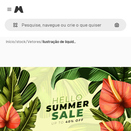
Magnific
Close menu
Pesqui
Início
/
stock
/
Vetores
/
Ilustração de liquid…