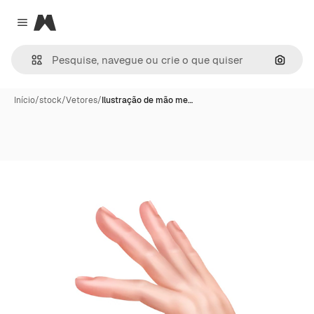
Magnific
Close menu
Pesqui
Início
/
stock
/
Vetores
/
Ilustração de mão me…