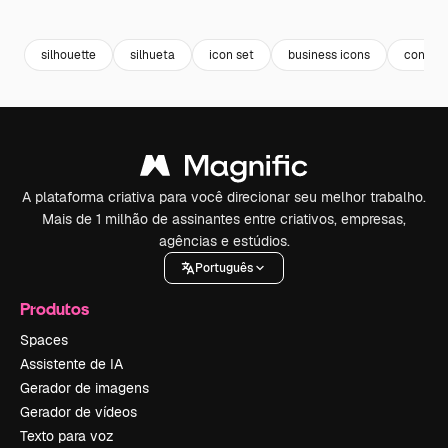
Premium
Premium
Premium
Premium
silhouette
silhueta
icon set
business icons
conjunt
A plataforma criativa para você direcionar seu melhor trabalho.
Mais de 1 milhão de assinantes entre criativos, empresas,
agências e estúdios.
Português
Produtos
Spaces
Assistente de IA
Gerador de imagens
Gerador de vídeos
Texto para voz