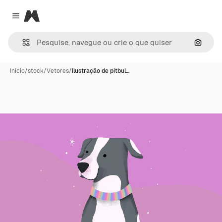
Magnific
Close menu
Pesqui
Início
/
stock
/
Vetores
/
Ilustração de pitbul…