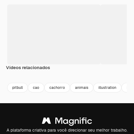
Vídeos relacionados
Premium
Premium
pitbull
cao
cachorro
animais
illustration
ilus
A plataforma criativa para você direcionar seu melhor trabalho.