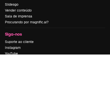
Slidesgo
Vender conteúdo
Sala de imprensa
Procurando por magnific.ai?
Siga-nos
Suporte ao cliente
Instagram
YouTube
LinkedIn
TikTok
Discord
X
Reddit
Copyright © 2010-
2026
Freepik Company S.L.U.
Todos os direitos
reservados
.