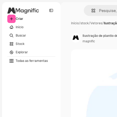
Criar
Início
/
stock
/
Vetores
/
Ilustraçã
Início
Buscar
Ilustração de plantio 
magnific
Stock
Explorar
Todas as ferramentas