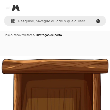
Magnific
Close menu
Pesqui
Início
/
stock
/
Vetores
/
Ilustração de porta …