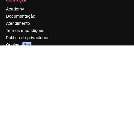
Academy
Documentação
Atendimento
Termos e condições
Política de privacidade
Originais
New
Política de cookies
Central de confiabilidade
Afiliados
Empresas
Empresa
Preços
Sobre nós
Reviews
Emprego
Tendências de pesquisa
Blog