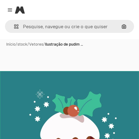
Magnific
Close menu
Pesqui
Início
/
stock
/
Vetores
/
Ilustração de pudim …