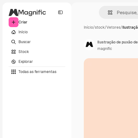
Criar
Início
/
stock
/
Vetores
/
Ilustraç
Início
Buscar
Ilustração de puxão d
magnific
Stock
Explorar
Todas as ferramentas