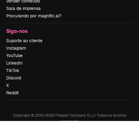
Vender conteúdo
Sala de imprensa
Procurando por magnific.ai?
Siga-nos
Suporte ao cliente
Instagram
YouTube
LinkedIn
TikTok
Discord
X
Reddit
Copyright © 2010-
2026
Freepik Company S.L.U.
Todos os direitos
reservados
.