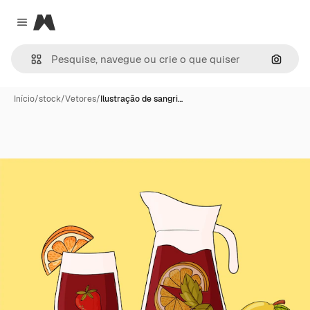
Magnific
Close menu
Pesqui
Início
/
stock
/
Vetores
/
Ilustração de sangri…