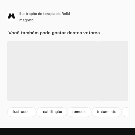
Ilustração de terapia de Reiki
magnific
Você também pode gostar destes vetores
ilustracoes
reabilitação
remedio
tratamento
ilus