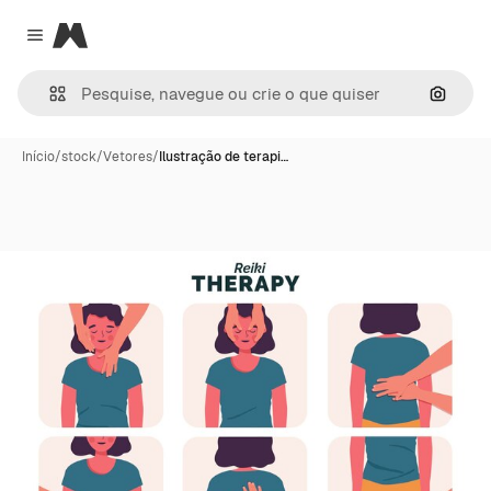
Magnific
Close menu
Pesqui
Início
/
stock
/
Vetores
/
Ilustração de terapi…