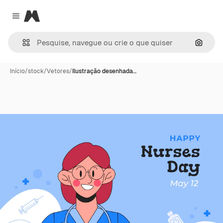
Magnific
Close menu
Pesqui
Início
/
stock
/
Vetores
/
Ilustração desenhada…