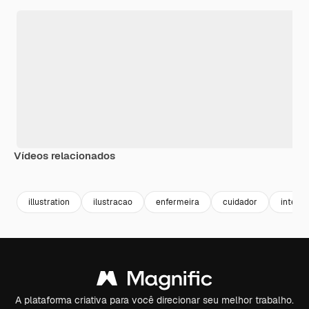
Vídeos relacionados
Premium
Premium
Premium
Premium
Gerado por 
illustration
ilustracao
enfermeira
cuidador
interna
A plataforma criativa para você direcionar seu melhor trabalho.