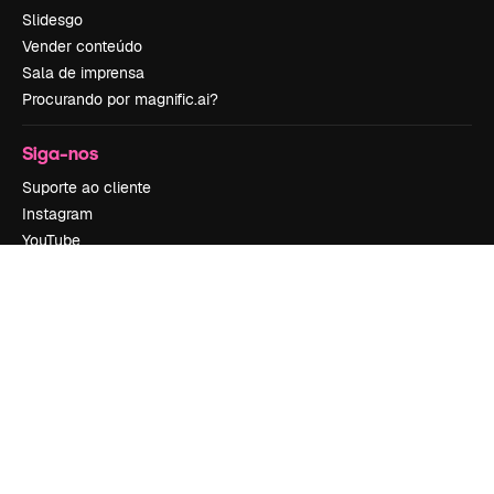
Slidesgo
Vender conteúdo
Sala de imprensa
Procurando por magnific.ai?
Siga-nos
Suporte ao cliente
Instagram
YouTube
LinkedIn
TikTok
Discord
X
Reddit
Copyright © 2010-
2026
Freepik Company S.L.U.
Todos os direitos
reservados
.