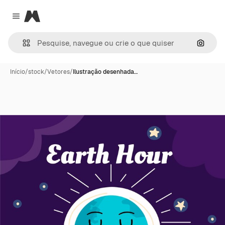
Magnific
Close menu
Pesqui
Início
/
stock
/
Vetores
/
Ilustração desenhada…