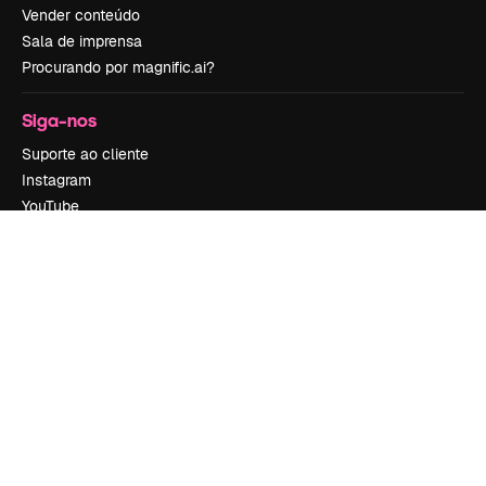
Vender conteúdo
Sala de imprensa
Procurando por magnific.ai?
Siga-nos
Suporte ao cliente
Instagram
YouTube
LinkedIn
TikTok
Discord
X
Reddit
Copyright © 2010-
2026
Freepik Company S.L.U.
Todos os direitos
reservados
.