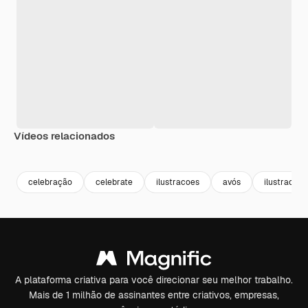
Vídeos relacionados
Premium
Premium
Gerado por IA
Premium
Premium
celebração
celebrate
ilustracoes
avós
ilustracao
A plataforma criativa para você direcionar seu melhor trabalho.
Mais de 1 milhão de assinantes entre criativos, empresas,