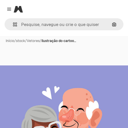
Magnific
Close menu
Pesqui
Início
/
stock
/
Vetores
/
Ilustração do cartoo…