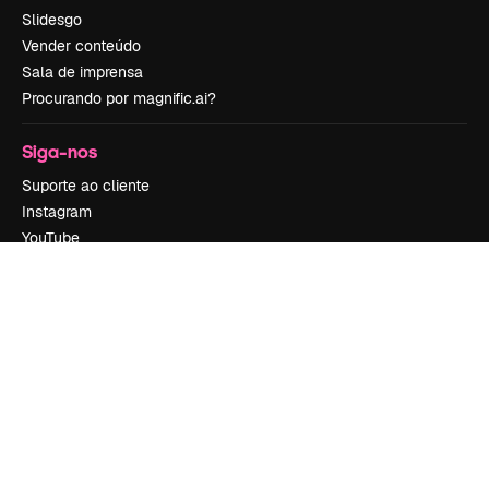
Slidesgo
Vender conteúdo
Sala de imprensa
Procurando por magnific.ai?
Siga-nos
Suporte ao cliente
Instagram
YouTube
LinkedIn
TikTok
Discord
X
Reddit
Copyright © 2010-
2026
Freepik Company S.L.U.
Todos os direitos
reservados
.