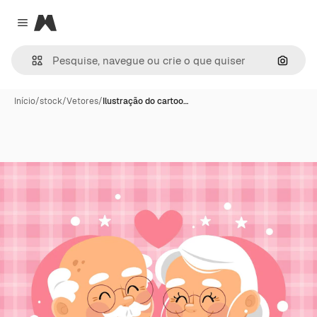
Magnific
Close menu
Pesqui
Início
/
stock
/
Vetores
/
Ilustração do cartoo…