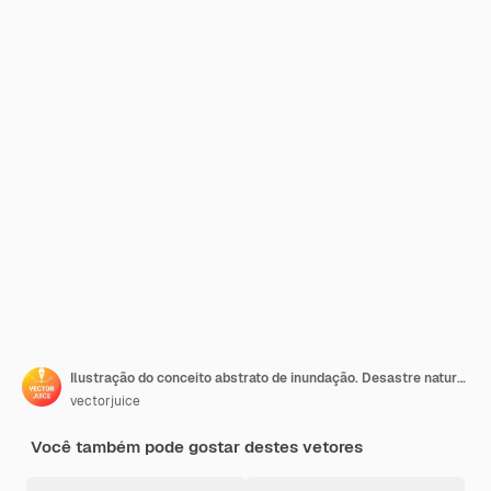
Ilustração do conceito abstrato de inundação. Desastre natural, fluxo de água, chuvas fortes, ciclone tropical e tsunami, lago transbordando, contaminação da água, mudança climática
vectorjuice
Você também pode gostar destes vetores