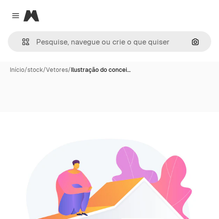
Magnific
Close menu
Pesqui
Início
/
stock
/
Vetores
/
Ilustração do concei…