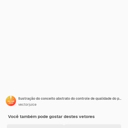
Ilustração do conceito abstrato do controle de qualidade do produto. Padrão de segurança do produto, feedback do cliente, certificado de garantia, linha de produção, sucesso comercial, inspeção
vectorjuice
Você também pode gostar destes vetores