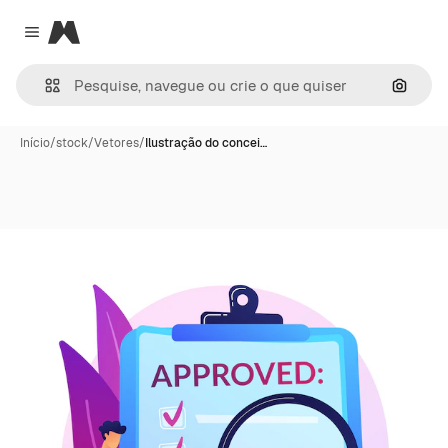
Magnific
Close menu
Pesqui
Início
/
stock
/
Vetores
/
Ilustração do concei…