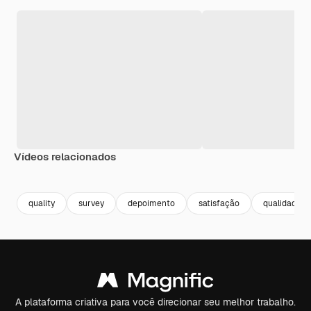
Vídeos relacionados
Premium
Premium
Premium
Premium
quality
survey
depoimento
satisfação
qualidade
A plataforma criativa para você direcionar seu melhor trabalho.