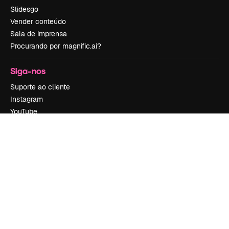
Slidesgo
Vender conteúdo
Sala de imprensa
Procurando por magnific.ai?
Siga-nos
Suporte ao cliente
Instagram
YouTube
LinkedIn
TikTok
Discord
X
Reddit
Copyright © 2010-
2026
Freepik Company S.L.U.
Todos os direitos
reservados
.