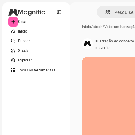
Criar
Início
/
stock
/
Vetores
/
Ilustraç
Início
Buscar
Ilustração do conceito
magnific
Stock
Explorar
Todas as ferramentas