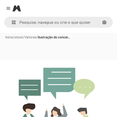
Magnific
Close menu
Pesqui
Início
/
stock
/
Vetores
/
Ilustração do concei…