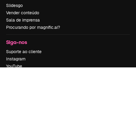
Slidesgo
Vender conteúdo
Sala de imprensa
Procurando por magnific.ai?
Siga-nos
Suporte ao cliente
Instagram
YouTube
LinkedIn
TikTok
Discord
X
Reddit
Copyright © 2010-
2026
Freepik Company S.L.U.
Todos os direitos
reservados
.