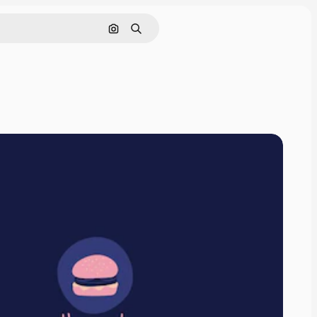
Pesquisar por imagem
Buscar