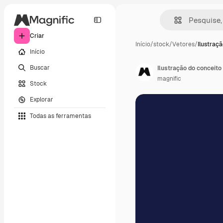
Criar
Início
/
stock
/
Vetores
/
Ilustraç
Início
Buscar
Ilustração do conceito
magnific
Stock
Explorar
Todas as ferramentas