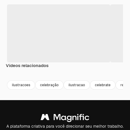
Vídeos relacionados
Premium
Premium
Gerado por IA
Premium
Premium
Gerado por 
ilustracoes
celebração
ilustracao
celebrate
realis
A plataforma criativa para você direcionar seu melhor trabalho.