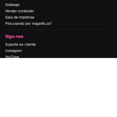
Slidesgo
Vender conteúdo
Sala de imprensa
Procurando por magnific.ai?
Siga-nos
Suporte ao cliente
Instagram
YouTube
LinkedIn
TikTok
Discord
X
Reddit
Copyright © 2010-
2026
Freepik Company S.L.U.
Todos os direitos
reservados
.