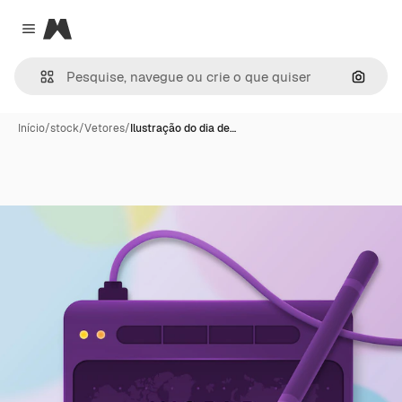
Magnific
Close menu
Pesqui
Início
/
stock
/
Vetores
/
Ilustração do dia de…