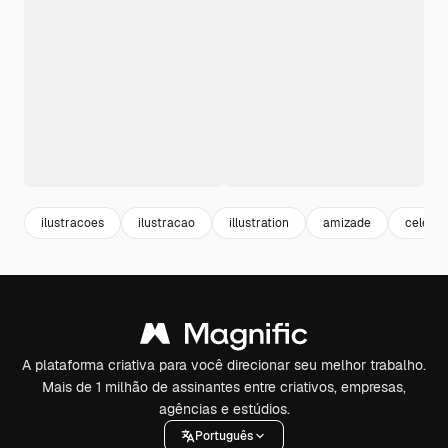
ilustracoes
ilustracao
illustration
amizade
celebr
A plataforma criativa para você direcionar seu melhor trabalho.
Mais de 1 milhão de assinantes entre criativos, empresas,
agências e estúdios.
Português