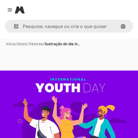
Magnific
Close menu
Pesqui
Início
/
stock
/
Vetores
/
Ilustração do dia in…