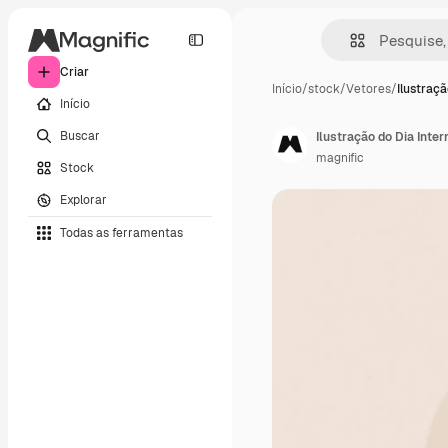
Criar
Início
/
stock
/
Vetores
/
Ilustraçã
Início
Buscar
Ilustração do Dia Inte
magnific
Stock
Explorar
Todas as ferramentas