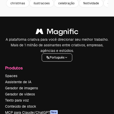
christmas
ilustracoes
celebração
festividade
cele
A plataforma criativa para você direcionar seu melhor trabalho.
Mais de 1 milhão de assinantes entre criativos, empresas,
agências e estúdios.
Português
Produtos
Spaces
Assistente de IA
Gerador de imagens
Gerador de vídeos
Texto para voz
Conteúdo de stock
MCP para Claude/ChatGPT
New