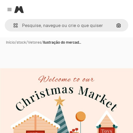
Magnific
Close menu
Pesqui
Início
/
stock
/
Vetores
/
Ilustração do mercad…