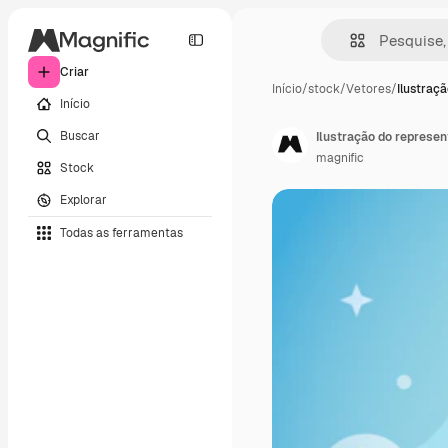
Criar
Início
/
stock
/
Vetores
/
Ilustraç
Início
Buscar
Ilustração do represen
magnific
Stock
Explorar
Todas as ferramentas