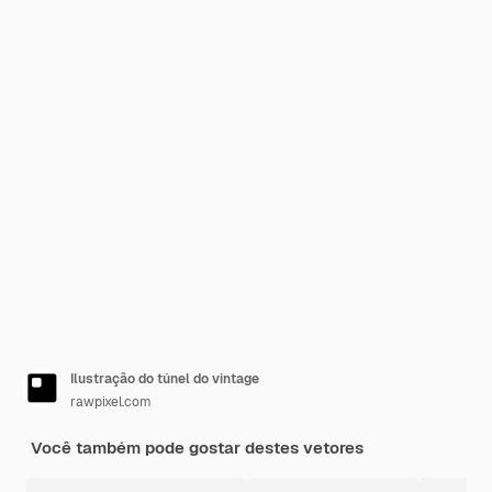
Ilustração do túnel do vintage
rawpixel.com
Você também pode gostar destes vetores