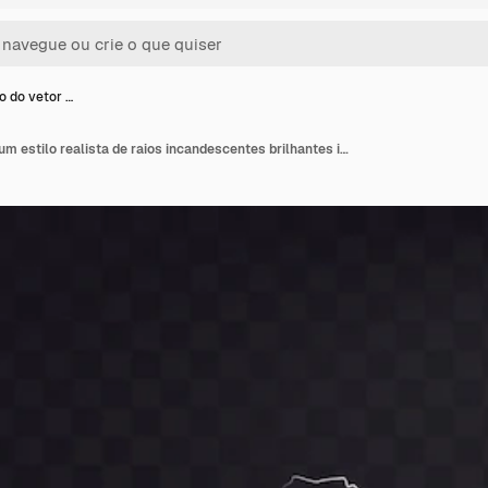
o do vetor …
Ilustração do vetor de um estilo realista de raios incandescentes brilhantes isolados em um efeito de luz natural escuro.