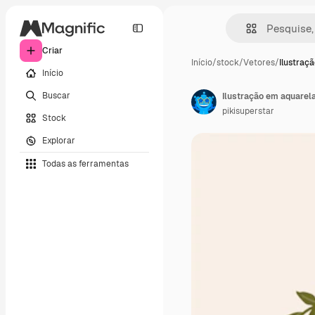
Criar
Início
/
stock
/
Vetores
/
Ilustraç
Início
Buscar
Ilustração em aquarel
pikisuperstar
Stock
Explorar
Todas as ferramentas