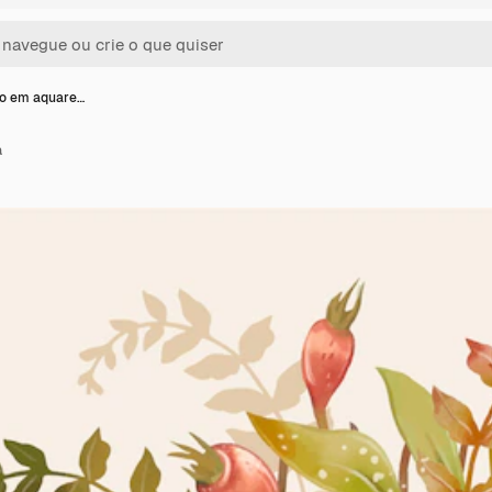
ão em aquare…
a