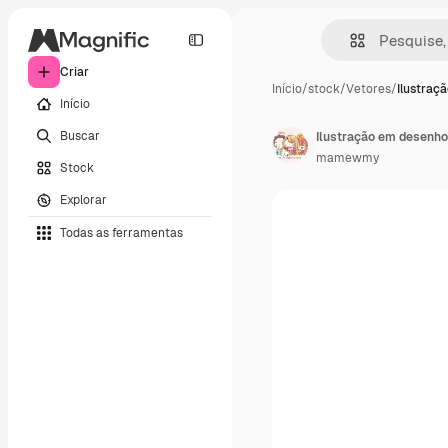
Criar
Início
/
stock
/
Vetores
/
Ilustraç
Início
Buscar
Ilustração em desenh
mamewmy
Stock
Explorar
Todas as ferramentas