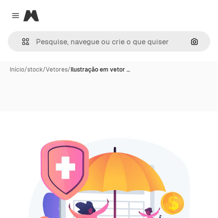
Magnific
Close menu
Pesqui
Início
/
stock
/
Vetores
/
Ilustração em vetor …