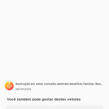
Ilustração em vetor conceito abstrato benefício familiar. Benefício fiscal familiar, pagamento por criança, ajuda na criação dos filhos, suporte econômico, agente de seguros, cofrinho, metáfora abstrata de dinheiro.
vectorjuice
Você também pode gostar destes vetores