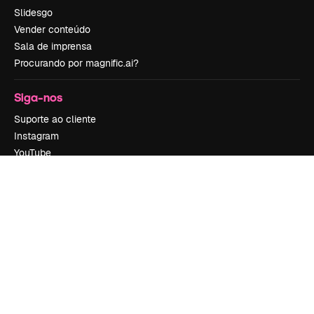
Slidesgo
Vender conteúdo
Sala de imprensa
Procurando por magnific.ai?
Siga-nos
Suporte ao cliente
Instagram
YouTube
LinkedIn
TikTok
Discord
X
Reddit
Copyright © 2010-
2026
Freepik Company S.L.U.
Todos os direitos
reservados
.