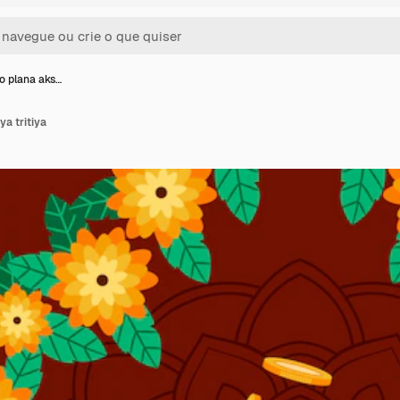
ão plana aks…
ya tritiya