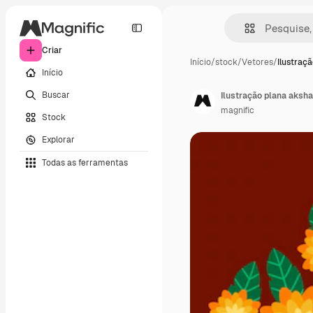
Criar
Início
/
stock
/
Vetores
/
Ilustraç
Início
Buscar
Ilustração plana aksha
magnific
Stock
Explorar
Todas as ferramentas