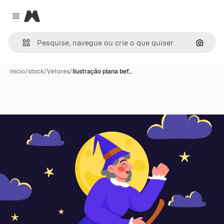
Magnific
Close menu
Pesqui
Início
/
stock
/
Vetores
/
Ilustração plana bef…