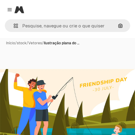
Magnific
Close menu
Pesqui
Início
/
stock
/
Vetores
/
Ilustração plana do …