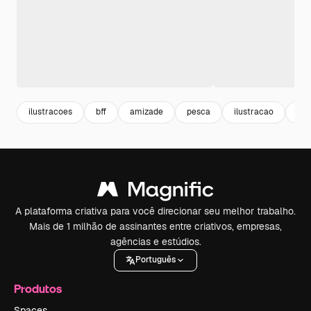
ilustracoes
bff
amizade
pesca
ilustracao
fis
A plataforma criativa para você direcionar seu melhor trabalho.
Mais de 1 milhão de assinantes entre criativos, empresas,
agências e estúdios.
Português
Produtos
Spaces