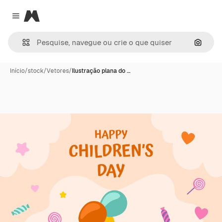
Magnific
Close menu
Pesqui
Início
/
stock
/
Vetores
/
Ilustração plana do …