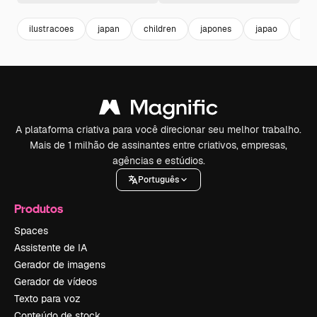
ilustracoes
japan
children
japones
japao
cel
A plataforma criativa para você direcionar seu melhor trabalho.
Mais de 1 milhão de assinantes entre criativos, empresas,
agências e estúdios.
Português
Produtos
Spaces
Assistente de IA
Gerador de imagens
Gerador de vídeos
Texto para voz
Conteúdo de stock