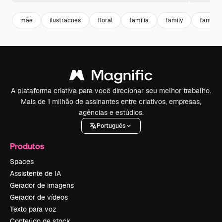
mãe
ilustracoes
floral
familia
family
familia f
A plataforma criativa para você direcionar seu melhor trabalho.
Mais de 1 milhão de assinantes entre criativos, empresas,
agências e estúdios.
Português
Produtos
Spaces
Assistente de IA
Gerador de imagens
Gerador de vídeos
Texto para voz
Conteúdo de stock