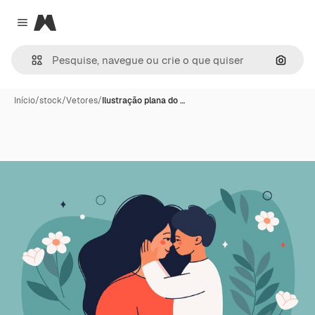
Magnific
Close menu
Pesqui
Início
/
stock
/
Vetores
/
Ilustração plana do …