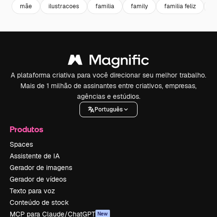
mãe
ilustracoes
familia
family
familia feliz
c
A plataforma criativa para você direcionar seu melhor trabalho.
Mais de 1 milhão de assinantes entre criativos, empresas,
agências e estúdios.
Português
Produtos
Spaces
Assistente de IA
Gerador de imagens
Gerador de vídeos
Texto para voz
Conteúdo de stock
MCP para Claude/ChatGPT
New