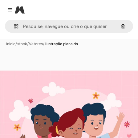
Magnific
Close menu
Pesqui
Início
/
stock
/
Vetores
/
Ilustração plana do …