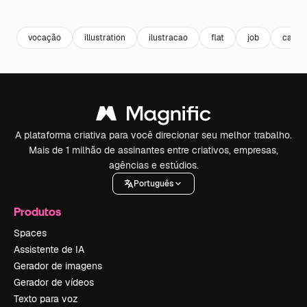
Premium
Premium
Premium
Premium
vocação
illustration
ilustracao
flat
job
carrei
A plataforma criativa para você direcionar seu melhor trabalho.
Mais de 1 milhão de assinantes entre criativos, empresas,
agências e estúdios.
Português
Produtos
Spaces
Assistente de IA
Gerador de imagens
Gerador de vídeos
Texto para voz