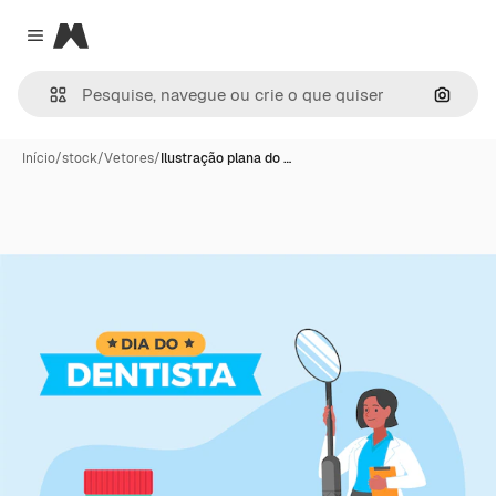
Magnific
Close menu
Pesqui
Início
/
stock
/
Vetores
/
Ilustração plana do …