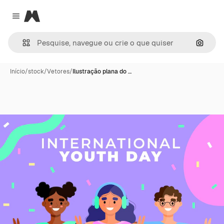
Magnific
Close menu
Pesqui
Início
/
stock
/
Vetores
/
Ilustração plana do …