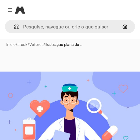
Magnific
Close menu
Pesqui
Início
/
stock
/
Vetores
/
Ilustração plana do …