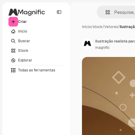
Criar
Início
/
stock
/
Vetores
/
Ilustraçã
Início
Buscar
Ilustração realista par
magnific
Stock
Explorar
Todas as ferramentas