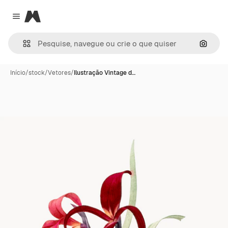
Magnific
Close menu
Pesqui
Início
/
stock
/
Vetores
/
Ilustração Vintage d…