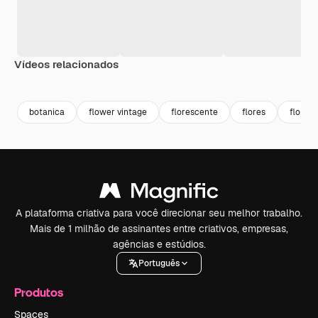
Vídeos relacionados
Premium
Premium
Premium
Premium
Gerado por 
botanica
flower vintage
florescente
flores
floral
A plataforma criativa para você direcionar seu melhor trabalho.
Mais de 1 milhão de assinantes entre criativos, empresas,
agências e estúdios.
Português
Produtos
Spaces