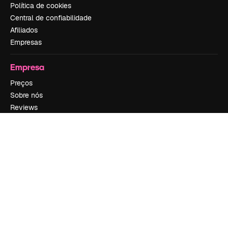
Política de cookies
Central de confiabilidade
Afiliados
Empresas
Empresa
Preços
Sobre nós
Reviews
Emprego
Tendências de pesquisa
Blog
Eventos
Slidesgo
Vender conteúdo
Sala de imprensa
Procurando por magnific.ai?