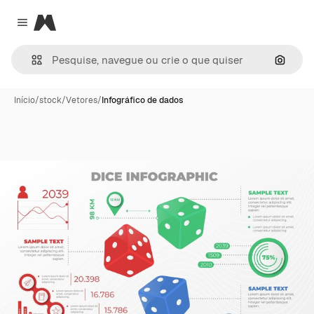
Magnific
Close menu
Pesqui
Início
/
stock
/
Vetores
/
Infográfico de dados