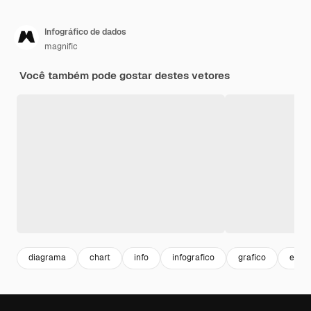
Infográfico de dados
magnific
Você também pode gostar destes vetores
diagrama
chart
info
infografico
grafico
estat