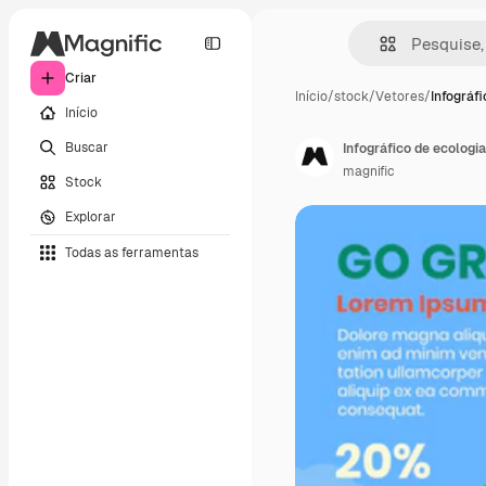
Criar
Início
/
stock
/
Vetores
/
Infográf
Início
Buscar
Infográfico de ecologi
magnific
Stock
Explorar
Todas as ferramentas