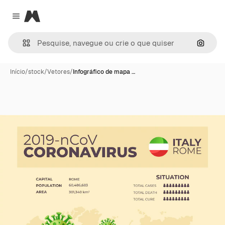
Magnific
Close menu
Pesqui
Início
/
stock
/
Vetores
/
Infográfico de mapa …