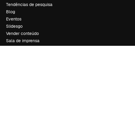
Tendências de pesquisa
Blog
Eventos
Slidesgo
Vender conteúdo
Sala de imprensa
Procurando por magnific.ai?
Siga-nos
Suporte ao cliente
Instagram
YouTube
LinkedIn
TikTok
Discord
X
Reddit