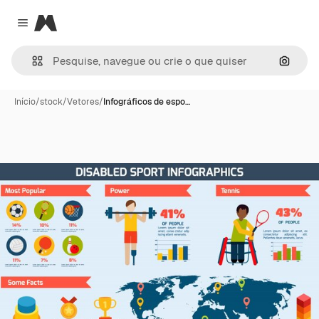
Magnific
Close menu
Pesqui
Início
/
stock
/
Vetores
/
Infográficos de espo…